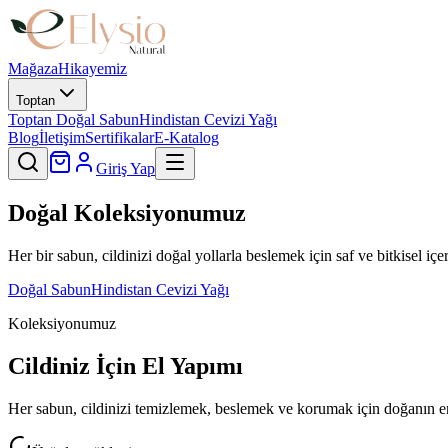
Mağaza
Hikayemiz
Toptan
Toptan Doğal Sabun
Hindistan Cevizi Yağı
Blog
İletişim
Sertifikalar
E-Katalog
Giriş Yap
Doğal Koleksiyonumuz
Her bir sabun, cildinizi doğal yollarla beslemek için saf ve bitkisel iç
Doğal Sabun
Hindistan Cevizi Yağı
Koleksiyonumuz
Cildiniz İçin El Yapımı
Her sabun, cildinizi temizlemek, beslemek ve korumak için doğanın en