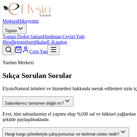
Mağaza
Hikayemiz
Toptan
Toptan Doğal Sabun
Hindistan Cevizi Yağı
Blog
İletişim
Sertifikalar
E-Katalog
Giriş Yap
Yardım Merkezi
Sıkça Sorulan Sorular
ElysioNatural ürünleri ve hizmetleri hakkında merak edilenleri sizin iç
Sabunlarınız tamamen doğal mı?
Evet, tüm sabunlarımız el yapımı olup %100 saf ve bitkisel yağlardan ü
şekilde paylaşılmaktadır.
Hangi kargo şirketleriyle çalışıyorsunuz ve teslimat süresi nedir?