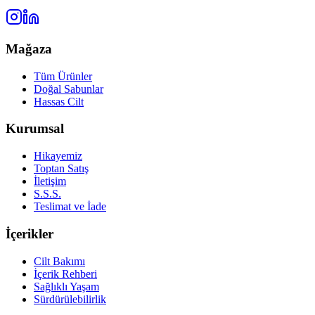
Mağaza
Tüm Ürünler
Doğal Sabunlar
Hassas Cilt
Kurumsal
Hikayemiz
Toptan Satış
İletişim
S.S.S.
Teslimat ve İade
İçerikler
Cilt Bakımı
İçerik Rehberi
Sağlıklı Yaşam
Sürdürülebilirlik