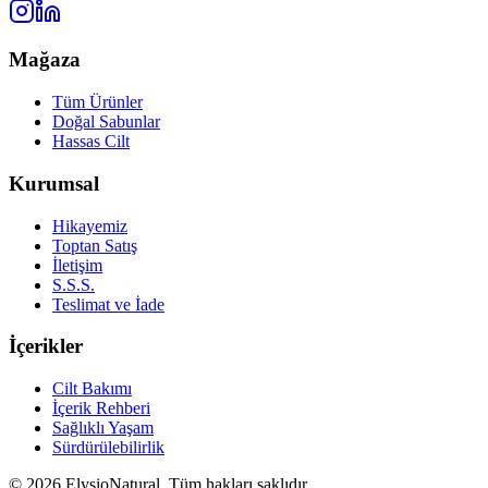
Mağaza
Tüm Ürünler
Doğal Sabunlar
Hassas Cilt
Kurumsal
Hikayemiz
Toptan Satış
İletişim
S.S.S.
Teslimat ve İade
İçerikler
Cilt Bakımı
İçerik Rehberi
Sağlıklı Yaşam
Sürdürülebilirlik
©
2026
ElysioNatural. Tüm hakları saklıdır.