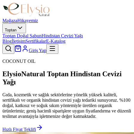
Mağaza
Hikayemiz
Toptan
Toptan Doğal Sabun
Hindistan Cevizi Yağı
Blog
İletişim
Sertifikalar
E-Katalog
Giriş Yap
COCONUT OIL
ElysioNatural
Toptan Hindistan Cevizi
Yağı
Gıda, kozmetik ve sağlık sektörlerine yönelik yüksek kaliteli,
sertifikalı ve organik hindistan cevizi yağı tedariki sunuyoruz. %100
doğal, katkısız ve soğuk sıkım yöntemiyle üretilen organik
ürünlerimiz; geniş hacimli siparişlere uygun fiyatlandırma ve düzenli
teslimat avantajıyla işletmenize değer katmaktadır.
Hızlı Fiyat Teklifi