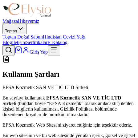
Mağaza
Hikayemiz
Toptan
Toptan Doğal Sabun
Hindistan Cevizi Yağı
Blog
İletişim
Sertifikalar
E-Katalog
Giriş Yap
Kullanım Şartları
EFSA Kozmetik SAN VE TİC LTD Şirketi
Bu sayfayı kullanarak
EFSA Kozmetik SAN VE TİC LTD
Şirketi
(bundan böyle “EFSA Kozmetik” olarak anılacaktır) iletilen
kişisel bilgilerin kullanılması, Gizlilik Politikası bölümünde
düzenlenen koşullar ile mümkün olmaktadır.
EFSA Kozmetik Web Sitesi'ni ziyaret ettiğiniz için teşekkür ederiz.
Bu web sitesinin ve bu web sitesinde yer alan içerik, görsel ve işitsel