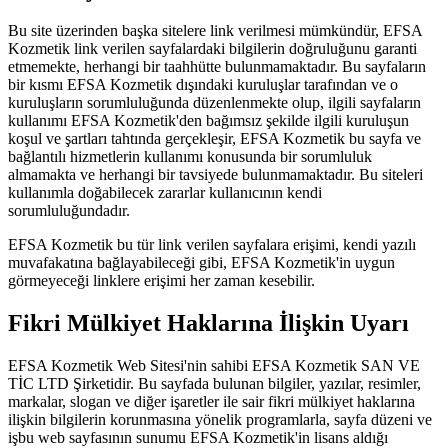
Bu site üzerinden başka sitelere link verilmesi mümkündür, EFSA
Kozmetik link verilen sayfalardaki bilgilerin doğruluğunu garanti
etmemekte, herhangi bir taahhütte bulunmamaktadır. Bu sayfaların
bir kısmı EFSA Kozmetik dışındaki kuruluşlar tarafından ve o
kuruluşların sorumluluğunda düzenlenmekte olup, ilgili sayfaların
kullanımı EFSA Kozmetik'den bağımsız şekilde ilgili kuruluşun
koşul ve şartları tahtında gerçekleşir, EFSA Kozmetik bu sayfa ve
bağlantılı hizmetlerin kullanımı konusunda bir sorumluluk
almamakta ve herhangi bir tavsiyede bulunmamaktadır. Bu siteleri
kullanımla doğabilecek zararlar kullanıcının kendi
sorumluluğundadır.
EFSA Kozmetik bu tür link verilen sayfalara erişimi, kendi yazılı
muvafakatına bağlayabileceği gibi, EFSA Kozmetik'in uygun
görmeyeceği linklere erişimi her zaman kesebilir.
Fikri Mülkiyet Haklarına İlişkin Uyarı
EFSA Kozmetik Web Sitesi'nin sahibi EFSA Kozmetik SAN VE
TİC LTD Şirketidir. Bu sayfada bulunan bilgiler, yazılar, resimler,
markalar, slogan ve diğer işaretler ile sair fikri mülkiyet haklarına
ilişkin bilgilerin korunmasına yönelik programlarla, sayfa düzeni ve
işbu web sayfasının sunumu EFSA Kozmetik'in lisans aldığı