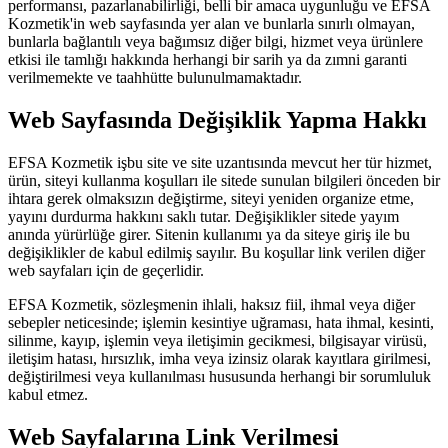
performansı, pazarlanabilirliği, belli bir amaca uygunluğu ve EFSA
Kozmetik'in web sayfasında yer alan ve bunlarla sınırlı olmayan,
bunlarla bağlantılı veya bağımsız diğer bilgi, hizmet veya ürünlere
etkisi ile tamlığı hakkında herhangi bir sarih ya da zımni garanti
verilmemekte ve taahhütte bulunulmamaktadır.
Web Sayfasında Değişiklik Yapma Hakkı
EFSA Kozmetik işbu site ve site uzantısında mevcut her tür hizmet,
ürün, siteyi kullanma koşulları ile sitede sunulan bilgileri önceden bir
ihtara gerek olmaksızın değiştirme, siteyi yeniden organize etme,
yayını durdurma hakkını saklı tutar. Değişiklikler sitede yayım
anında yürürlüğe girer. Sitenin kullanımı ya da siteye giriş ile bu
değişiklikler de kabul edilmiş sayılır. Bu koşullar link verilen diğer
web sayfaları için de geçerlidir.
EFSA Kozmetik, sözleşmenin ihlali, haksız fiil, ihmal veya diğer
sebepler neticesinde; işlemin kesintiye uğraması, hata ihmal, kesinti,
silinme, kayıp, işlemin veya iletişimin gecikmesi, bilgisayar virüsü,
iletişim hatası, hırsızlık, imha veya izinsiz olarak kayıtlara girilmesi,
değiştirilmesi veya kullanılması hususunda herhangi bir sorumluluk
kabul etmez.
Web Sayfalarına Link Verilmesi