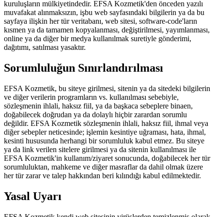
kuruluşların mülkiyetindedir. EFSA Kozmetik'den önceden yazılı
muvafakat alınmaksızın, işbu web sayfasındaki bilgilerin ya da bu
sayfaya ilişkin her tür veritabanı, web sitesi, software-code'ların
kısmen ya da tamamen kopyalanması, değiştirilmesi, yayımlanması,
online ya da diğer bir medya kullanılmak suretiyle gönderimi,
dağıtımı, satılması yasaktır.
Sorumluluğun Sınırlandırılması
EFSA Kozmetik, bu siteye girilmesi, sitenin ya da sitedeki bilgilerin
ve diğer verilerin programların vs. kullanılması sebebiyle,
sözleşmenin ihlali, haksız fiil, ya da başkaca sebeplere binaen,
doğabilecek doğrudan ya da dolaylı hiçbir zarardan sorumlu
değildir. EFSA Kozmetik sözleşmenin ihlali, haksız fiil, ihmal veya
diğer sebepler neticesinde; işlemin kesintiye uğraması, hata, ihmal,
kesinti hususunda herhangi bir sorumluluk kabul etmez. Bu siteye
ya da link verilen sitelere girilmesi ya da sitenin kullanılması ile
EFSA Kozmetik'in kullanım/ziyaret sonucunda, doğabilecek her tür
sorumluluktan, mahkeme ve diğer masraflar da dahil olmak üzere
her tür zarar ve talep hakkından beri kılındığı kabul edilmektedir.
Yasal Uyarı
EFSA Kozmetik kendi web sitesinin virüslerden temizlenmiş olarak