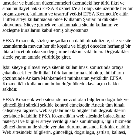
unsurlar ve bunların düzenlenmeleri üzerindeki her türlü fikri ve
sınai mülkiyet hakkı EFSA Kozmetik'e ait olup, site üzerinde her tür
organizasyon, kullanım ve tasarruf yetkisi EFSA Kozmetik'e aittir.
Lütfen siteyi kullanmadan önce Kullanım Şartları'nı dikkatle
okuyunuz. Siteye girmek ve kullanmakla sitenin kullanım ve
sözleşme kurallarını kabul etmiş oluyorsunuz.
EFSA Kozmetik, sözleşme şartları da dahil olmak üzere, site ve site
uzantılarında mevcut her tür koşulu ve bilgiyi önceden herhangi bir
ihtara hacet olmaksızın değiştirme hakkını saklı tutar. Değişiklikler
sitede yayım anında yürürlüğe girer.
İşbu siteye girilmesi veya sitenin kullanılması sonucunda ortaya
çıkabilecek her tür ihtilaf Türk kanunlarına tabi olup, ihtilafların
çözümünde Ankara Mahkemeleri münhasıran yetkilidir. EFSA
Kozmetik'in kullanıcının bulunduğu ülkede dava açma hakkı
saklıdır.
EFSA Kozmetik web sitesinde mevcut olan bilgilerin doğruluk ve
güncelliğini sürekli şekilde kontrol etmektedir. Ancak tüm itinalı
çalışmaya rağmen, web sayfalarındaki bilgiler fiili değişikliklerin
gerisinde kalabilir. EFSA Kozmetik'in web sitesinde bulacağınız
materyal ve bilgiler siteye verildiği anda sunulmuştur, ilgili hizmetin
güncel durumu ile sitede yer alan durumu arasında farklılık olabilir.
Web sitesindeki bilgilerin, güncelliği, doğruluğu, şartları, kalitesi,